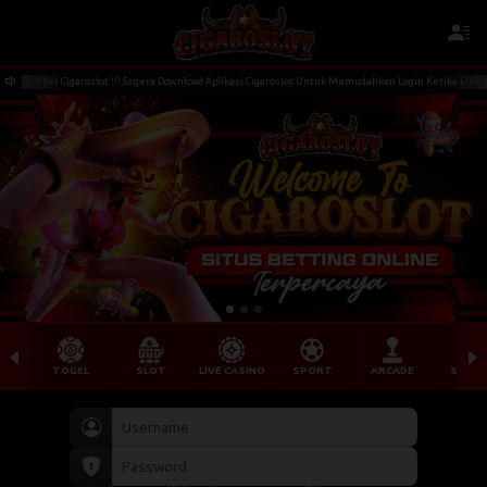
er Cigaroslot !!! Segera Download Aplikasi Cigaroslot Untuk Memudahkan Login Ketika Link Terbloki
TOGEL
SLOT
LIVE CASINO
SPORT
ARCADE
SABU